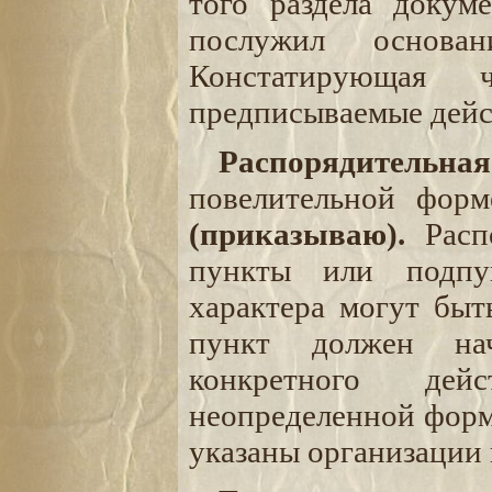
того раздела докум
послужил основа
Констатирующая 
предписываемые дейс
Распорядительна
повелительной фор
(приказываю).
Распо
пункты или подпу
характера могут быт
пункт должен нач
конкретного дей
неопределенной форм
указаны организации 