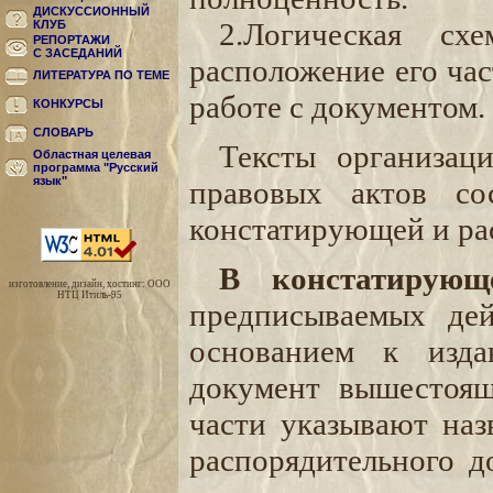
ДИСКУССИОННЫЙ
2.Логическая сх
КЛУБ
РЕПОРТАЖИ
С ЗАСЕДАНИЙ
расположение его час
ЛИТЕРАТУРА ПО ТЕМЕ
работе с документом.
КОНКУРСЫ
СЛОВАРЬ
Тексты организац
Областная целевая
программа "Русский
язык"
правовых актов со
констатирующей и ра
В констатирующ
изготовление, дизайн, хостинг: ООО
НТЦ Итиль-95
предписываемых де
основанием к изда
документ вышестоящ
части указывают назв
распорядительного д