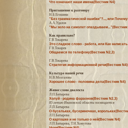
Что означают наши имена(Вестник N4)
Приглашение к разговору
Н.Б.Егошина
"Без грамматической ошибки"?..., или Почем
А.А.Удалов
"Мы зело на самолет опаздываем..."(Вестник 
Как правильно?
Г.В.Токарева
Это сладкое слово - работа, или Как написат
Г.В.Токарев
Общаемся по телефону(Вестник N2,3)
Г.В.Токарева
Стратегия информационной речи(Вестник N4)
Культура нашей речи
Н.В.Мозгалова
Хорошее слово - половина дела(Вестник N4)
Живое слово диалекта
Л.П.Батырева
Холуй - родина фараонов(Вестник N2,3)
85-летию Ивановской области посвящается
Л.П.Батырева
О бусельках, бусериночках, корольках(Вестни
Л.П.Батырева
О картошке и не только о ней(Вестник N4)
Л.П.Батырева, Т.Н.Хомутова
Чуни(Вестник N4)