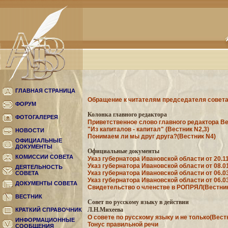
ГЛАВНАЯ СТРАНИЦА
Обращение к читателям председателя совета
ФОРУМ
Колонка главного редактора
ФОТОГАЛЕРЕЯ
Приветственное слово главного редактора Ве
"Из капиталов - капитал" (Вестник N2,3)
НОВОСТИ
Понимаем ли мы друг друга?(Вестник N4)
ОФИЦИАЛЬНЫЕ
ДОКУМЕНТЫ
Официальные документы
КОМИССИИ СОВЕТА
Указ губернатора Ивановской области от 20.
Указ губернатора Ивановской области от 08.
ДЕЯТЕЛЬНОСТЬ
Указ губернатора Ивановской области от 06.0
СОВЕТА
Указ губернатора Ивановской области от 06.
ДОКУМЕНТЫ СОВЕТА
Свидетельство о членстве в РОПРЯЛ(Вестник
ВЕСТНИК
Совет по русскому языку в действии
Л.Н.Михеева
КРАТКИЙ СПРАВОЧНИК
О совете по русскому языку и не только(Вест
ИНФОРМАЦИОННЫЕ
Тонус правильной речи
СООБЩЕНИЯ