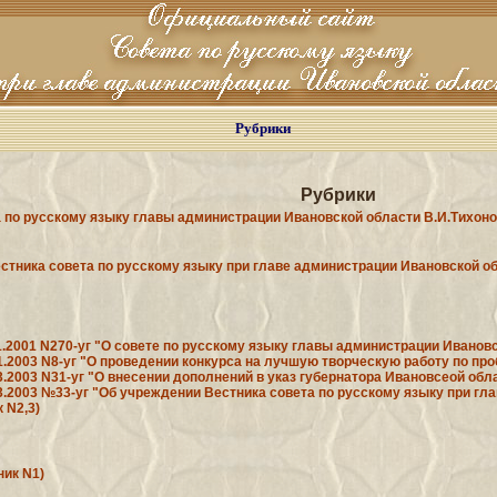
Рубрики
Рубрики
 по русскому языку главы администрации Ивановской области В.И.Тихоно
стника совета по русскому языку при главе администрации Ивановской о
11.2001 N270-уг "О совете по русскому языку главы администрации Иванов
01.2003 N8-уг "О проведении конкурса на лучшую творческую работу по пр
3.2003 N31-уг "О внесении дополнений в указ губернатора Ивановсеой обла
03.2003 №33-уг "Об учреждении Вестника совета по русскому языку при г
 N2,3)
ник N1)