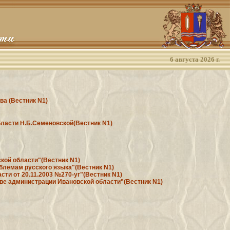
6 августа 2026 г.
ва (Вестник N1)
бласти Н.Б.Семеновской(Вестник N1)
ской области"(Вестник N1)
облемам русского языка"(Вестник N1)
сти от 20.11.2003 №270-уг"(Вестник N1)
лаве администрации Ивановской области"(Вестник N1)