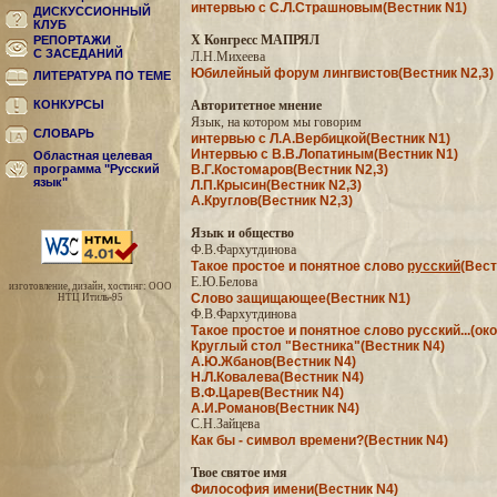
интервью с С.Л.Страшновым(Вестник N1)
ДИСКУССИОННЫЙ
КЛУБ
X Конгресс МАПРЯЛ
РЕПОРТАЖИ
С ЗАСЕДАНИЙ
Л.Н.Михеева
Юбилейный форум лингвистов(Вестник N2,3)
ЛИТЕРАТУРА ПО ТЕМЕ
КОНКУРСЫ
Авторитетное мнение
Язык, на котором мы говорим
СЛОВАРЬ
интервью с Л.А.Вербицкой(Вестник N1)
Интервью с В.В.Лопатиным(Вестник N1)
Областная целевая
программа "Русский
В.Г.Костомаров(Вестник N2,3)
язык"
Л.П.Крысин(Вестник N2,3)
А.Круглов(Вестник N2,3)
Язык и общество
Ф.В.Фархутдинова
Такое простое и понятное слово
русский
(Вест
Е.Ю.Белова
изготовление, дизайн, хостинг: ООО
Слово защищающее(Вестник N1)
НТЦ Итиль-95
Ф.В.Фархутдинова
Такое простое и понятное слово русский...(ок
Круглый стол "Вестника"(Вестник N4)
А.Ю.Жбанов(Вестник N4)
Н.Л.Ковалева(Вестник N4)
В.Ф.Царев(Вестник N4)
А.И.Романов(Вестник N4)
С.Н.Зайцева
Как бы - символ времени?(Вестник N4)
Твое святое имя
Философия имени(Вестник N4)