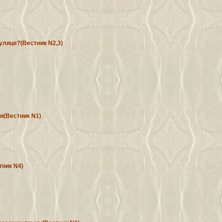
лице?(Вестник N2,3)
и(Вестник N1)
тник N4)