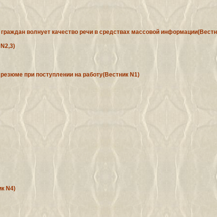
у граждан волнует качество речи в средствах массовой информации(Вестн
N2,3)
ь резюме при поступлении на работу(Вестник N1)
к N4)