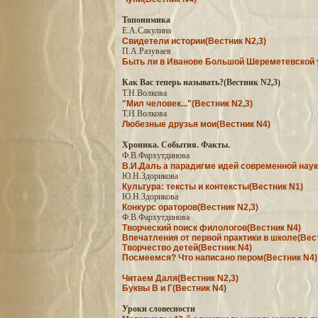
Топонимика
Е.А.Сакулина
Свидетели истории(Вестник N2,3)
П.А.Разуваев
Быть ли в Иванове Большой Шереметевской у
Как Вас теперь называть?(Вестник N2,3)
Т.Н.Волкова
"Мил человек..."(Вестник N2,3)
Т.Н.Волкова
Любезные друзья мои(Вестник N4)
Хроника. События. Факты.
Ф.В.Фархутдинова
В.И.Даль а парадигме идей современной наук
Ю.Н.Здорикова
Культура: тексты и контексты(Вестник N1)
Ю.Н.Здорикова
Конкурс ораторов(Вестник N2,3)
Ф.В.Фархутдинова
Творческий поиск филологов(Вестник N4)
Впечатления от первой практики в школе(Вес
Творчество детей(Вестник N4)
Посмеемся? Что написано пером(Вестник N4)
Читаем Даля(Вестник N2,3)
Буквы В и Г(Вестник N4)
Уроки словесности