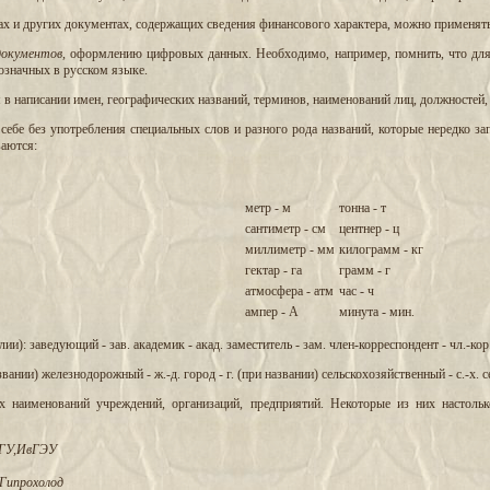
лах и других документах, содержащих сведения финансового характера, можно применять
документов,
оформлению цифровых данных. Необходимо, например, помнить, что для о
означных в русском языке.
в написании имен, географических названий, терминов, наименований лиц, должностей, 
себе без употребления специальных слов и разного рода названий, которые нередко 
аются:
метр - м
тонна - т
сантиметр - см
центнер - ц
миллиметр - мм
килограмм - кг
гектар - га
грамм - г
атмосфера - атм
час - ч
ампер - А
минута - мин.
и): заведующий - зав. академик - акад. заместитель - зам. член-корреспондент - чл.-кор
вании) железнодорожный - ж.-д. город - г. (при названии) сельскохозяйственный - с.-х. се
 наименований учреждений, организаций, предприятий. Некоторые из них настольк
ГУ,ИвГЭУ
Гипрохолод