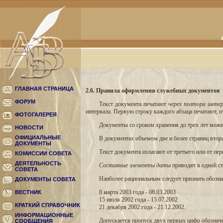
ГЛАВНАЯ СТРАНИЦА
2.6. Правила оформления служебных документов
ФОРУМ
Текст документа печатают
через полтора интер
интервала. Первую строку каждого абзаца печатают, о
ФОТОГАЛЕРЕЯ
Документы со сроком хранения до трех лет можн
НОВОСТИ
ОФИЦИАЛЬНЫЕ
В документах объемом две и более страниц вто
ДОКУМЕНТЫ
Текст документа излагают от третьего или от пер
КОМИССИИ СОВЕТА
ДЕЯТЕЛЬНОСТЬ
Составные элементы даты
приводят в одной ст
СОВЕТА
Наиболее рациональным следует признать обозна
ДОКУМЕНТЫ СОВЕТА
8 марта 2003 года - 08.03.2003
ВЕСТНИК
15 июля 2002 года - 15.07.2002
КРАТКИЙ СПРАВОЧНИК
21 декабря 2002 года - 21.12.2002.
ИНФОРМАЦИОННЫЕ
Допускается пропуск двух первых цифр обозначен
СООБЩЕНИЯ