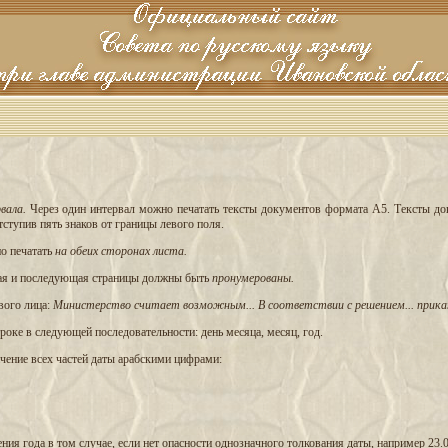
вала.
Через один интервал можно печатать тексты документов формата А5. Тексты док
тступив пять знаков от границы левого поля.
о печатать
на обеих сторонах листа.
рая и последующая страницы должны быть
пронумерованы.
вого лица:
Министерство считает возможным... В соответствии с решением... приказ
роке в следующей последовательности: день месяца, месяц, год.
чение всех частей даты арабскими цифрами:
ия года в том случае, если нет опасности однозначного толкования даты, например 23.0