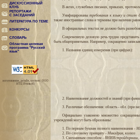
ДИСКУССИОННЫЙ
В актах, служебных письмах, приказах, протоко
КЛУБ
РЕПОРТАЖИ
С ЗАСЕДАНИЙ
Унифицированы
требования к языку и стилю 
также иностранные слова и термины при наличии равн
ЛИТЕРАТУРА ПО ТЕМЕ
В официальных текстах не должно быть разнобоя 
КОНКУРСЫ
Современную деловую речь трудно представить 
СЛОВАРЬ
быть общепринятыми. Например, сокращенно записыв
Областная целевая
программа "Русский
1. Названия единиц измерения (при цифрах):
язык"
изготовление, дизайн, хостинг: ООО
НТЦ Итиль-95
2. Наименование должностей и званий (при фамили
3. Различные обозначения: область - обл. (при наз
Официально узаконено множество сокращенных
учреждений могут быть образованы:
1. По первым буквам полного наименования -
М
2. По слоговому принципу -
Минздрав, колхоз
3. Смешанным способом -
ВНИИстройдормаш, 