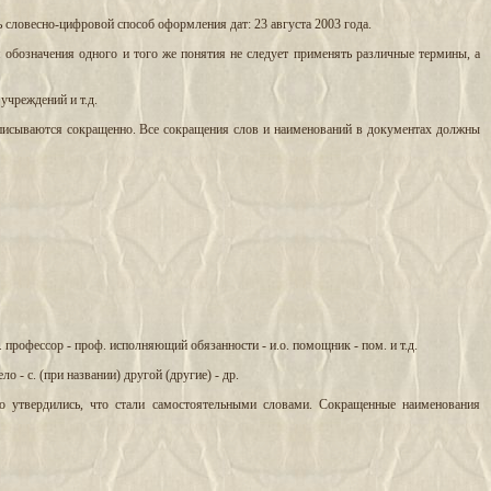
 словесно-цифровой способ оформления дат: 23 августа 2003 года.
бозначения одного и того же понятия не следует применять различные термины, а
учреждений и т.д.
записываются сокращенно. Все сокращения слов и наименований в документах должны
. профессор - проф. исполняющий обязанности - и.о. помощник - пом. и т.д.
ло - с. (при названии) другой (другие) - др.
о утвердились, что стали самостоятельными словами. Сокращенные наименования