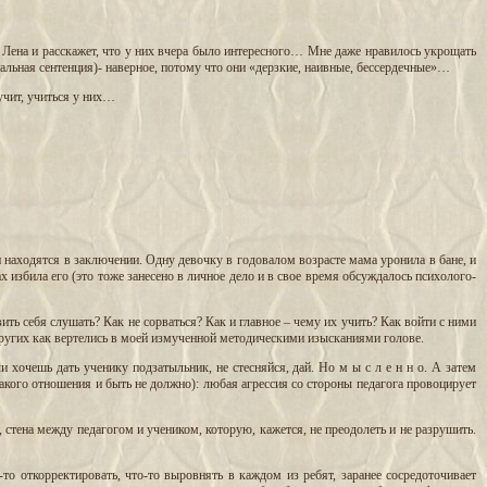
 Лена и расскажет, что у них вчера было интересного… Мне даже нравилось укрощать
тальная сентенция)- наверное, потому что они «дерзкие, наивные, бессердечные»…
вучит, учиться у них…
ли находятся в заключении. Одну девочку в годовалом возрасте мама уронила в бане, и
х избила его (это тоже занесено в личное дело и в свое время обсуждалось психолого-
вить себя слушать? Как не сорваться? Как и главное – чему их учить? Как войти с ними
других как вертелись в моей измученной методическими изысканиями голове.
ли хочешь дать ученику подзатыльник, не стесняйся, дай. Но м ы с л е н н о. А затем
такого отношения и быть не должно): любая агрессия со стороны педагога провоцирует
 стена между педагогом и учеником, которую, кажется, не преодолеть и не разрушить.
то откорректировать, что-то выровнять в каждом из ребят, заранее сосредоточивает