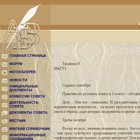
ГЛАВНАЯ СТРАНИЦА
Таганова Н.
ФОРУМ
(ИвГУ)
ФОТОГАЛЕРЕЯ
НОВОСТИ
Седьмое сентября
ОФИЦИАЛЬНЫЕ
ДОКУМЕНТЫ
Практика по русскому языку в 5 классе – сегод
КОМИССИИ СОВЕТА
Дети… Они все - уникальны. И рассудительная Л
ДЕЯТЕЛЬНОСТЬ
СОВЕТА
поразительная непутевость – он может проснуться в 
связи и образы, ради которых модернисты и прочие –
ДОКУМЕНТЫ СОВЕТА
Третье октября
ВЕСТНИК
Вхожу во вкус, начинаю понимать смысл. Это сов
КРАТКИЙ СПРАВОЧНИК
– они сразу чувствуют продуманность учителем тог
ИНФОРМАЦИОННЫЕ
«орфографические сказки», и детям интересно! Они ре
СООБЩЕНИЯ