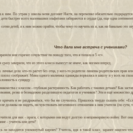
а к ним. По утрам у школы меня догонит Настя, на переменке обязательно подкрадется
 дети быстрее всего маленькими эльфятами забираются в сердце (да, еще одна сентимен
– сотни детей, и к ним можно прийти, чтобы чему-то научить их и, как ни банально это з
Что дала мне встреча с учениками?
ыразили мне горячее сочувствие по поводу того, что я попала в 5 «г».
разу заверили, что из этого класса вынесут не иначе, как ногами вперед.
х личные дела: кто-то растет без отца, у кого-то родители лишены родительских прав и
и плохо соображает. Мама одного мальчика однажды ворвалась в школу и у всех на глаза
склонность к суициду…
накомства с классом - глубокая растерянность. Как работать с такими детьми? Как заста
нимания, резко и безнадежно разделившую педагогов и учеников? Эти и ещё множество 
не кричать и не раздражаться, что бы ни случилось. Пришлось твердо сказать себе: «Ес
не должны ни видеть, ни чувствовать негативного отношения к ним учителя (по сути, 
учителя для них – враги, с которыми они ведут долгую и непримиримую войну. Вот она,
ние – учитель или дети?
 ли находится упомянутый кирпич? Учитель, идя в такой класс, заранее нацелен что-