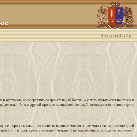
8 августа 2026 г.
 в вертикаль, и совершенно очаровательный Костик – у него наивно-светлые глаза и
е мы делаем… У них другой принцип мышления, который настолько естественно строит
глупее – прописывать в них какие-то игровые моменты, рассчитанные на реакцию детей
ировать – и урок сразу становится четким и не академичным, откуда-то возникают