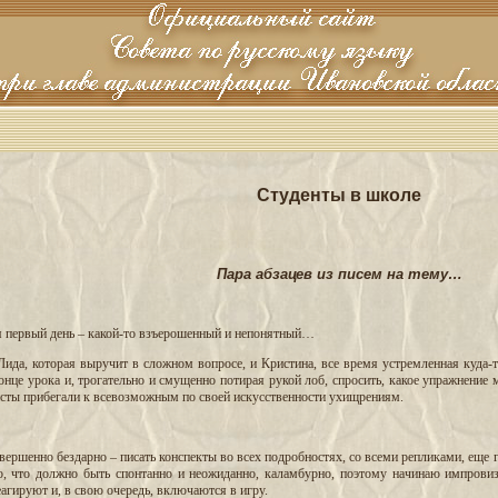
Студенты в школе
Пара абзацев из писем на тему…
ня первый день – какой-то взъерошенный и непонятный…
ида, которая выручит в сложном вопросе, и Кристина, все время устремленная куда-то
конце урока и, трогательно и смущенно потирая рукой лоб, спросить, какое упражнени
исты прибегали к всевозможным по своей искусственности ухищрениям.
ершенно бездарно – писать конспекты во всех подробностях, со всеми репликами, еще 
о, что должно быть спонтанно и неожиданно, каламбурно, поэтому начинаю импровиз
агируют и, в свою очередь, включаются в игру.