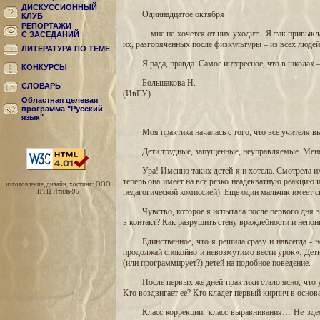
ДИСКУССИОННЫЙ
Одиннадцатое октября
КЛУБ
РЕПОРТАЖИ
…мне не хочется от них уходить. Я так привыкл
С ЗАСЕДАНИЙ
их, разгоряченных после физкультуры – из всех людей
ЛИТЕРАТУРА ПО ТЕМЕ
Я рада, правда. Самое интересное, что в школах 
КОНКУРСЫ
Большакова Н.
СЛОВАРЬ
(ИвГУ)
Областная целевая
программа "Русский
язык"
Моя практика началась с того, что все учителя в
Дети трудные, запущенные, неуправляемые. Меня с
Ура! Именно таких детей я и хотела. Смотрела и
теперь она имеет на все резко неадекватную реакцию 
изготовление, дизайн, хостинг: ООО
педагогической комиссией). Еще один мальчик имеет 
НТЦ Итиль-95
Чувство, которое я испытала после первого дня з
в контакт? Как разрушить стену враждебности и непо
Единственное, что я решила сразу и навсегда - 
продолжай спокойно и невозмутимо вести урок». Дети 
(или программирует?) детей на подобное поведение.
После первых же дней практики стало ясно, что 
Кто воздвигает ее? Кто кладет первый кирпич в основа
Класс коррекции, класс выравнивания… Не здесь