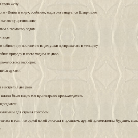
м свою жену.
ого «Война и мир», особенно, когда она танцует со Штирлицем.
е жалкое существование.
нным в гармошку задом.
м виде.
го кабинет, где постепенно из девушки превращалась в женщину.
юбила природу и часто ходила на двор.
тражалось все наоборот.
чился духами.
 выстрелил два раза.
е штаны было видно его пролетарское происхождение.
редседатель.
иемлемым для страны способом.
ючалась в том, что одной ногой он стоял в прошлом, другой приветствовал будущее, а ме
а.