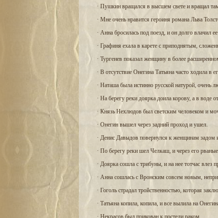
· Пушкин вращался в высшем свете и вращал та
· Мне очень нравится героиня романа Льва Толст
· Анна бросилась под поезд, и он долго влачил е
· Графиня ехала в карете с приподнятым, сложе
· Тургенев показал женщину в более расширенно
· В отсутствие Онегина Татьяна часто ходила в е
· Наташа была истинно русской натурой, очень л
· На берегу реки доярка доила корову, а в воде о
· Князь Нехлюдов был светским человеком и мо
· Онегин вышел через задний проход и ушел.
· Денис Давыдов повернулся к женщинам задом и
· По берегу реки шел Челкаш, и через его рваны
· Доярка сошла с трибуны, и на нее тотчас влез п
· Анна сошлась с Вронским совсем новым, непр
· Гоголь страдал тройственностью, которая закл
· Татьяна копила, копила, и все вылила на Онегин
· Некрасов был прикован к постели раком.