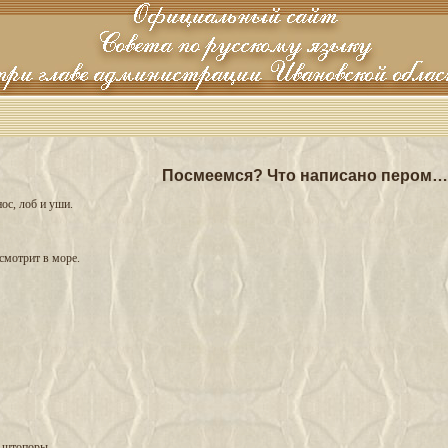
Посмеемся? Что написано пером…
ос, лоб и уши.
смотрит в море.
и штопоры.