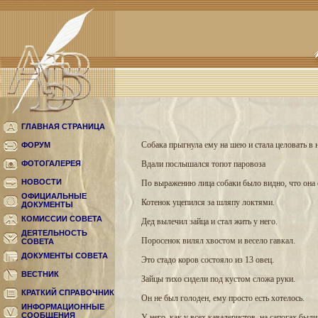
ГЛАВНАЯ СТРАНИЦА
Собака прыгнула ему на шею и стала целовать в н
ФОРУМ
ФОТОГАЛЕРЕЯ
Вдали послышался топот паровоза
НОВОСТИ
По выражению лица собаки было видно, что она 
ОФИЦИАЛЬНЫЕ
Котенок уцепился за шляпу локтями.
ДОКУМЕНТЫ
КОМИССИИ СОВЕТА
Дед вылечил зайца и стал жить у него.
ДЕЯТЕЛЬНОСТЬ
Поросенок вилял хвостом и весело гавкал.
СОВЕТА
ДОКУМЕНТЫ СОВЕТА
Это стадо коров состояло из 13 овец.
ВЕСТНИК
Зайцы тихо сидели под кустом сложа руки.
КРАТКИЙ СПРАВОЧНИК
Он не был голоден, ему просто есть хотелось.
ИНФОРМАЦИОННЫЕ
СООБЩЕНИЯ
У него, как у всех кавалеристов, на сапогах был