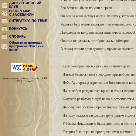
ДИСКУССИОННЫЙ
КЛУБ
Его ботинки были по уши в грязи.
РЕПОРТАЖИ
С ЗАСЕДАНИЙ
Он сел на коня и сунул ногу в ту штуку, которая 
ЛИТЕРАТУРА ПО ТЕМЕ
Человек был очень высоким – не меньше двух к
КОНКУРСЫ
Линолеум на полу постелил папа, очень похожий 
СЛОВАРЬ
Она так испугалась, что бросилась в обморок.
Областная целевая
программа "Русский
В поход пошли одни девочки, кроме мальчиков.
язык"
· Катерина бросилась в реку по личному делу.
· Наташа была связана с народом красной нитью.
изготовление, дизайн, хостинг: ООО
НТЦ Итиль-95
· Небо Аустерлица переломило Болконского поп
· На поле боя раздавались крики и стоны мертвец
· Фамусов разбирал людей не по внутренностям, 
· Дворец был построен крепостными руками гра
· На полу лежал и еле дышал труп, рядом сидела 
· У Ивана Николаевича была своя цель в жизни, н
· Гагарин был первым проходимцем в космосе.