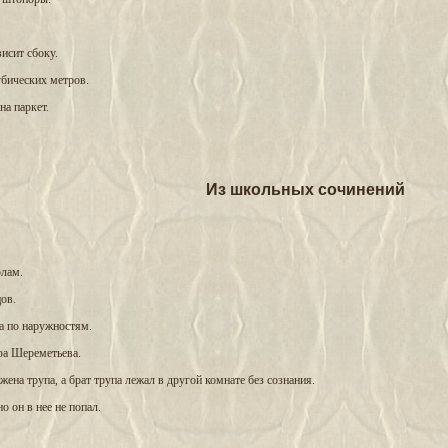
висит сбоку.
убических метров.
на паркет.
Из школьных сочинений
олам.
ов.
а по наружностям.
фа Шереметьева.
жена трупа, а брат трупа лежал в другой комнате без сознания.
о он в нее не попал.