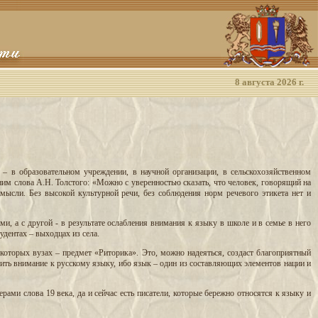
8 августа 2026 г.
 – в образовательном учреждении, в научной организации, в сельскохозяйственном
им слова А.Н. Толстого: «Можно с уверенностью сказать, что человек, говорящий на
мысли. Без высокой культурной речи, без соблюдения норм речевого этикета нет и
и, а с другой - в результате ослабления внимания к языку в школе и в семье в него
удентах – выходцах из села.
екоторых вузах – предмет «Риторика». Это, можно надеяться, создаст благоприятный
илить внимание к русскому языку, ибо язык – один из составляющих элементов нации и
ами слова 19 века, да и сейчас есть писатели, которые бережно относятся к языку и