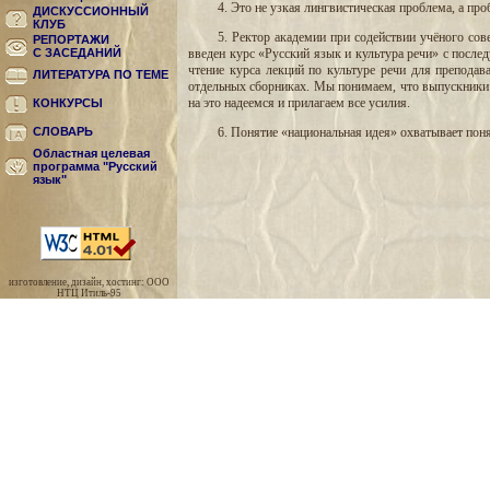
4. Это не узкая лингвистическая проблема, а пр
ДИСКУССИОННЫЙ
КЛУБ
5. Ректор академии при содействии учёного сов
РЕПОРТАЖИ
введен курс «Русский язык и культура речи» с после
С ЗАСЕДАНИЙ
чтение курса лекций по культуре речи для препода
ЛИТЕРАТУРА ПО ТЕМЕ
отдельных сборниках. Мы понимаем, что выпускники И
на это надеемся и прилагаем все усилия.
КОНКУРСЫ
6. Понятие «национальная идея» охватывает пон
СЛОВАРЬ
Областная целевая
программа "Русский
язык"
изготовление, дизайн, хостинг: ООО
НТЦ Итиль-95