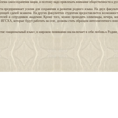
облема самосохранения нации, и поэтому надо привлекать внимание общественности к ру
ета предпринимает усилия для сохранения и развития родного языка. На двух факульте
дующей сдачей экзамена. На других факультетах студентам предоставляется возможнос
вателей и сотрудников академии. Кроме того, можно проводить олимпиады, вечера, к
ГСХА, которые будут работать на селе, должны стать образцом интеллигентного повед
ятие «национальный язык»; в широком понимании она включает в себя любовь к Родине, 