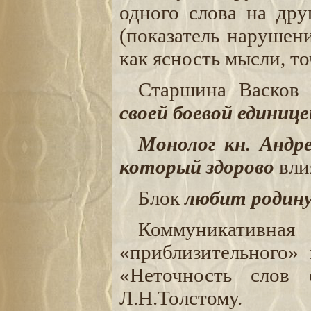
одного слова на дру
(показатель нарушен
как ясность мысли, т
Старшина Васков
своей боевой единице
Монолог кн. Андр
который здорово
вли
Блок
любит родину
Коммуникативн
«приблизительного»
«Неточность слов 
Л.Н.Толстому.