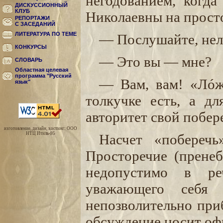
негодованием, когда
ДИСКУССИОННЫЙ
КЛУБ
Николаевны на прост
РЕПОРТАЖИ
С ЗАСЕДАНИЙ
ЛИТЕРАТУРА ПО ТЕМЕ
— Послушайте, нел
КОНКУРСЫ
— Это вы — мне?
СЛОВАРЬ
Областная целевая
программа "Русский
— Вам, вам! «Лóжи
язык"
толкучке есть, а д
авторитет свой побер
изготовление, дизайн, хостинг: ООО
НТЦ Итиль-95
Насчет «побереч
Просторечие (пренеб
недопустимо в ре
уважающего себя 
непозволительно приб
обсуждение носит оф