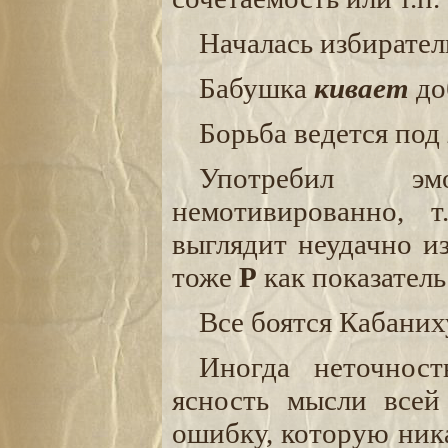
Началась избирате
Бабушка
кивает
до
Борьба ведется под
Употребил эм
немотивированно, 
выглядит неудачно из
тоже
Р
как показател
Все боятся Кабаних
Иногда неточност
ясность мысли все
ошибку, которую ника