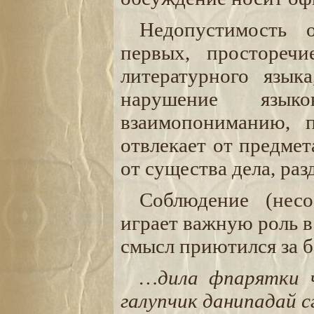
Недопустимость 
первых, простореч
литературного язык
нарушение язы
взаимопониманию, п
отвлекает от предмет
от существа дела, раз
Соблюдение (несо
играет важную роль в
смысл приютился за б
…дила фпарятки 
галупчик данипадай с