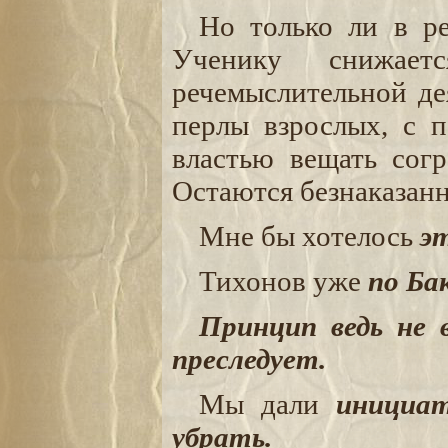
Но только ли в ре
Ученику снижает
речемыслительной дея
перлы взрослых, с п
властью вещать согр
Остаются безнаказан
Мне бы хотелось
э
Тихонов уже
по Ба
Принцип ведь не
преследует.
Мы дали
инициат
убрать.