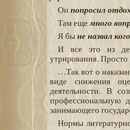
Он
попросил отдо
Там еще
много воп
Я бы
не назвал ко
И все это из де
утрирования. Просто
…Так вот о наказани
виде снижения оце
деятельности. В со
профессиональную де
занимающего государ
Нормы литературно