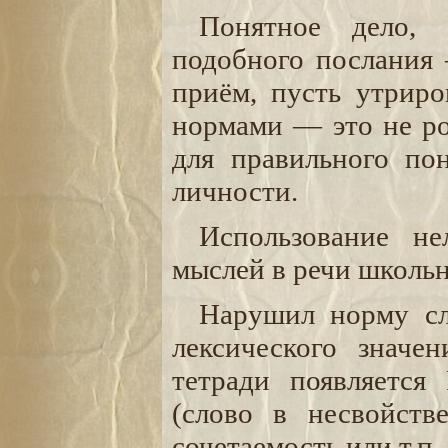
Понятное дело, с
подобного послания 
приём, пусть утриро
нормами — это не ро
для правильного по
личности.
Использование не
мыслей в речи школь
Нарушил норму сл
лексического знач
тетради появляется
(слово в несвойств
сочетаемость или т.п.